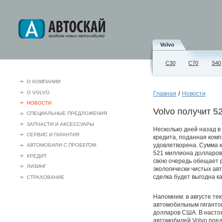
Volvo
С30
C70
S40
О КОМПАНИИ
О VOLVO
Главная
/
Новости
НОВОСТИ
Volvo получит 
СПЕЦИАЛЬНЫЕ ПРЕДЛОЖЕНИЯ
ЗАПЧАСТИ И АКСЕCСУАРЫ
Несколько дней назад в
СЕРВИС И ГАРАНТИЯ
кредита, поданная комп
удовлетворена. Сумма к
АВТОМОБИЛИ С ПРОБЕГОМ
521 миллиона долларов 
КРЕДИТ
свою очередь обещает 
ЛИЗИНГ
экологически чистых ав
сделка будет выгодна ка
СТРАХОВАНИЕ
Напомним: в августе те
автомобильным гигантом
долларов США. В насто
автомобилей Volvo пред