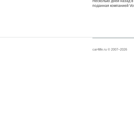
Несколько дней назад в
поданная компанией Vol
car4life.ru © 2007–2026