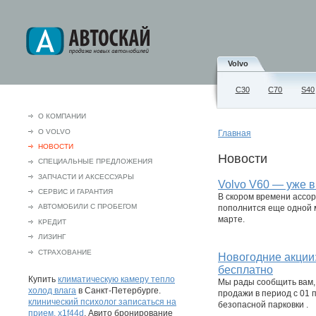
Volvo
С30
C70
S40
О КОМПАНИИ
О VOLVO
Главная
НОВОСТИ
Новости
СПЕЦИАЛЬНЫЕ ПРЕДЛОЖЕНИЯ
ЗАПЧАСТИ И АКСЕCСУАРЫ
Volvo V60 — уже в
СЕРВИС И ГАРАНТИЯ
В скором времени ассо
АВТОМОБИЛИ С ПРОБЕГОМ
пополнится еще одной 
марте.
КРЕДИТ
ЛИЗИНГ
СТРАХОВАНИЕ
Новогодние акции:
бесплатно
Купить
климатическую камеру тепло
Мы рады сообщить вам, 
холод влага
в Санкт-Петербурге.
продажи в период с 01 
клинический психолог записаться на
безопасной парковки .
прием, x1f44d
. Авито бронирование