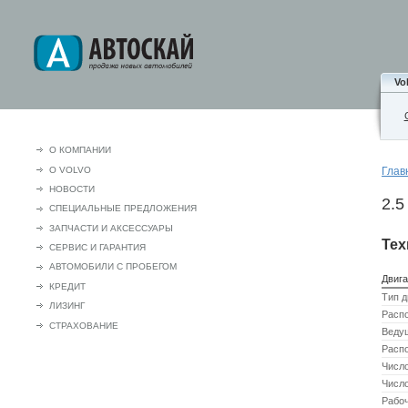
Vo
О КОМПАНИИ
О VOLVO
Глав
НОВОСТИ
2.5
СПЕЦИАЛЬНЫЕ ПРЕДЛОЖЕНИЯ
ЗАПЧАСТИ И АКСЕCСУАРЫ
Тех
СЕРВИС И ГАРАНТИЯ
АВТОМОБИЛИ С ПРОБЕГОМ
Двига
КРЕДИТ
Тип д
ЛИЗИНГ
Расп
СТРАХОВАНИЕ
Веду
Расп
Числ
Число
Рабоч