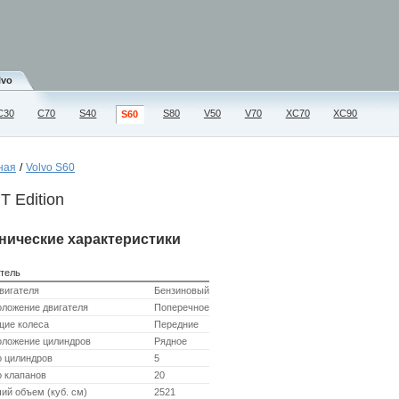
lvo
С30
C70
S40
S80
V50
V70
XC70
XC90
S60
ная
/
Volvo S60
 T Edition
нические характеристики
тель
вигателя
Бензиновый
оложение двигателя
Поперечное
щие колеса
Передние
оложение цилиндров
Рядное
о цилиндров
5
 клапанов
20
ий объем (куб. см)
2521