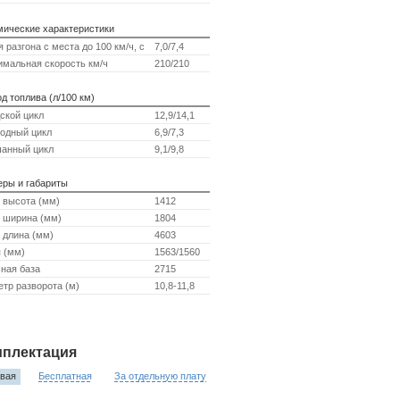
мические характеристики
 разгона с места до 100 км/ч, с
7,0/7,4
мальная скорость км/ч
210/210
д топлива (л/100 км)
ской цикл
12,9/14,1
одный цикл
6,9/7,3
анный цикл
9,1/9,8
еры и габариты
 высота (мм)
1412
 ширина (мм)
1804
 длина (мм)
4603
 (мм)
1563/1560
ная база
2715
тр разворота (м)
10,8-11,8
плектация
вая
Бесплатная
За отдельную плату