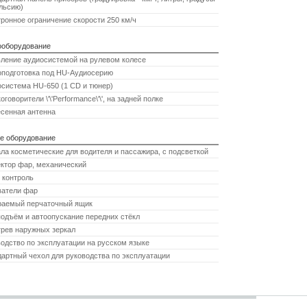
льсию)
ронное ограничение скорости 250 км/ч
ооборудование
ление аудиосистемой на рулевом колесе
оподготовка под HU-Аудиосерию
система HU-650 (1 CD и тюнер)
оговорители \'\'Performance\'\', на задней полке
сенная антенна
е оборудование
ла косметические для водителя и пассажира, с подсветкой
ктор фар, механический
 контроль
атели фар
раемый перчаточный ящик
одъём и автоопускание передних стёкл
рев наружных зеркал
одство по эксплуатации на русском языке
артный чехол для руководства по эксплуатации