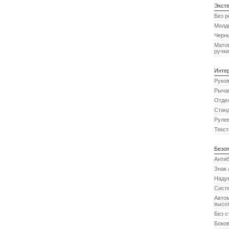
Экст
Без р
Молди
Черны
Матов
ручки
Инте
Рукоя
Рычаг
Отдел
Станд
Рулев
Текст
Безо
Анти
Знак 
Надув
Систе
Автом
высо
Без с
Боков