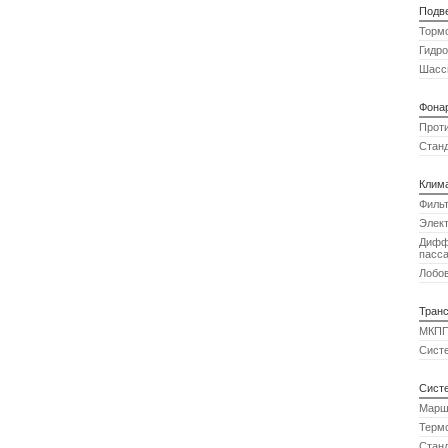
Подв
Тормо
Гидро
Шасси
Фона
Прот
Станд
Клим
Фильт
Элект
Диффу
пасс
Лобов
Тран
МКПП
Сист
Сист
Марш
Терм
Станд