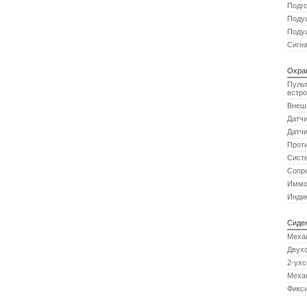
Подго
Поду
Подуш
Сигна
Охра
Пульт
встро
Внеш
Датч
Датчи
Прот
Систе
Сопр
Иммо
Инди
Сиде
Механ
Двухс
2-ухс
Механ
Фикси