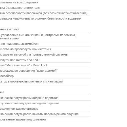
ловники на всех сиденьях
шка безопасности водителя
ка безопасности пассажира (без возможности отключения)
лизация непристегнутого ремня безопасности водителя
нная система
 управления сигнализацией и центральным замком,
енный в ключ
няя подсветка автомобиля
ик объема противоугонной системы
к уровня автомобиля противоугонной системы
ивоугонная система VOLVO
ма "Мертвый замок" - Dead Lock
овождающее освещение "дорога домой"
билайзер
катор включения/выключения сигнализации
нья
ические регулировки сиденья водителя
тупенчатый подогрев передний сидений
екционное заднее сидение
ическая регулировка высоты пассажирского сидения
рованные задние подголовники