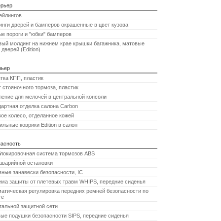
ерьер
ейлингов
нги дверей и бамперов окрашенные в цвет кузова
е пороги и "юбки" бамперов
ый молдинг на нижнем крае крышки багажника, матовые
 дверей (Edition)
рьер
тка КПП, пластик
 стояночного тормоза, пластик
ение для мелочей в центральной консоли
артная отделка салона Carbon
ое колесо, отделанное кожей
ильные коврики Edition в салон
пасность
блокировочная система тормозов ABS
аварийной остановки
ные занавески безопасности, IC
ма защиты от плетевых травм WHIPS, передние сиденья
атическая регулировка передних ремней безопасности по
те
тальной защитной сети
ые подушки безопасности SIPS, передние сиденья