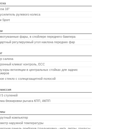
еска
за 16"
усилитель рулевого колеса
 Sport
ри
ивотуманные фары, в спойлере переднего бампера
артный регулируемый угол наклона передних фар
ат
р салона
ронный климат контроль, ECC
зоры ветиляции в центральных стойках для задних
ажиров
ое стекло с солнцезащитной полосой
смиссия
 5 ступеней
ема блокировки рычага КПП, АКПП
емы
рутный компьютер
ометр наружной температуры
артная панель приборов (градуировка - км/ч, литры, градусы