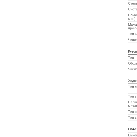
Степ
Сист
Номин
мин)
Макс
при о
Тип к
Число
Кузов
Тип
Обще
Числ
Ходов
Тип п
Тип з
Налич
меха
Тип п
Тип з
Объе
Емкос