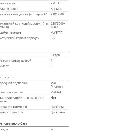
ень сжатия
9,0 : 1
ема питания
Впрыск
альная мощность (л.с. при об/
210/5000
имальный крутящий момент (Нм
320/1500-
б/мин)
4500
орбки передач
М/АКПП
 ступеней корбки передач
5/5
Седан
е количество дверей
4
о мест
5
ая часть
ередней подвески
Mac
Pherson
адней подвески
Multilink
ие гидроусилителя рулевого
Нет
низма
ередних тормозов
Дисковые
адних тормозов
Дисковые
м топливного бака
ть, л
70