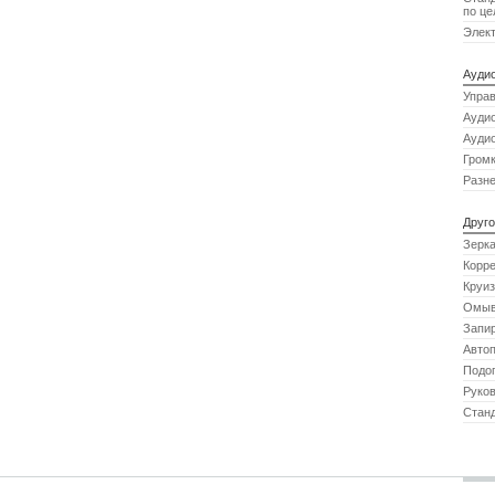
по це
Элект
Ауди
Управ
Ауди
Аудио
Громк
Разне
Друго
Зерка
Корре
Круиз
Омыв
Запи
Автоп
Подог
Руков
Станд