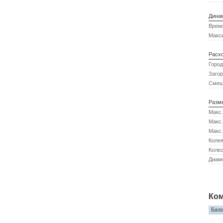
Дина
Время
Макси
Расхо
Город
Загор
Смеш
Разм
Макс.
Макс.
Макс.
Колея
Колес
Диаме
Ком
Базо