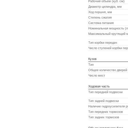
Рабочий объем (куб. см)
Диаметр цилиндра, мм
Ход поршня, мм
Степень сжатия
Система питания
Номинальная мощность (л.
Максимальный крутящий м
Тип корбки передач
Число ступеней корбки пе
Кузов
Тип
Общее количество дверей
Число мест
Ходовая часть
Тип передней подвески
Тип задней подвески
Наличие гидроусилителя р
Тип передних тормозов
Тип задних тормозов