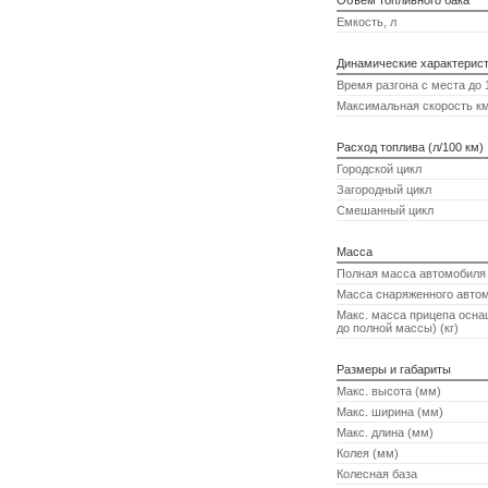
Объем топливного бака
Емкость, л
Динамические характерис
Время разгона с места до 1
Максимальная скорость км
Расход топлива (л/100 км)
Городской цикл
Загородный цикл
Смешанный цикл
Масса
Полная масса автомобиля 
Масса снаряженного автом
Макс. масса прицепа осна
до полной массы) (кг)
Размеры и габариты
Макс. высота (мм)
Макс. ширина (мм)
Макс. длина (мм)
Колея (мм)
Колесная база