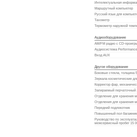
Интелектуальная информац
Маршрутный компьютер
Русский язык для компьют
Тахометр
Термометр наружной темп
Аудиооборудование
AM/FM радио с CD-проигры
Аудиосистема Performance 
Вход AUX
Другое оборудование
Боковые стекла, толщина 
Зеркала косметические для
Корректор фар, механичес
Запираемый перчаточный
Отделение для хранения м
Отделения для хранения м
Передний подлокотник
Повышенный пол багажник
Руководство по эксплуатац
межсервисный пробег 15 0