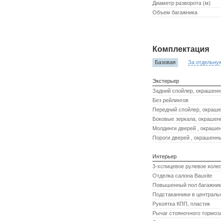
Диаметр разворота (м)
Объем багажника
Комплектация
Базовая
За отдельну
Экстерьер
Задний спойлер, окрашенн
Без рейлингов
Передний спойлер, окраше
Боковые зеркала, окрашен
Молдинги дверей , окрашен
Пороги дверей , окрашенны
Интерьер
3-хспицевое рулевое колес
Отделка салона Bauxite
Повышенный пол багажник
Подстаканники в централь
Рукоятка КПП, пластик
Рычаг стояночного тормоза